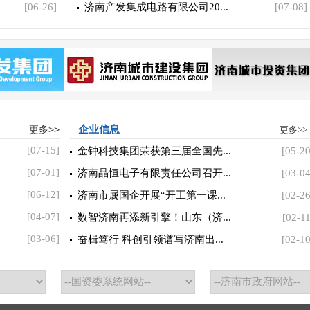
[06-26]
济南产发集成电路有限公司20...
[07-08]
更多>>
企业信息
更多>>
[07-15]
金钟科技集团荣获第三届全国先...
[05-20
[07-01]
济南晶恒电子有限责任公司召开...
[03-04
[06-12]
济南市属国企开展“开工第一课...
[02-26
[04-07]
数智济南再添新引擎！山东（济...
[02-11
[03-06]
奋楫笃行 科创引领谱写济南出...
[02-10