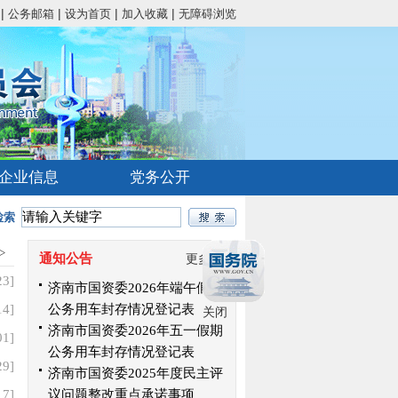
|
|
|
|
公务邮箱
设为首页
加入收藏
无障碍浏览
企业信息
党务公开
检索
>
通知公告
更多>>
23]
济南市国资委2026年端午假期
14]
公务用车封存情况登记表
关闭
济南市国资委2026年五一假期
01]
公务用车封存情况登记表
29]
济南市国资委2025年度民主评
17]
议问题整改重点承诺事项