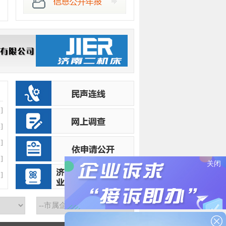
]
]
]
]
关闭
]