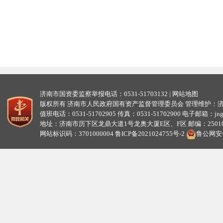
济南市国资委监察举报电话：0531-51703132 |
网站地图
版权所有 济南市人民政府国有资产监督管理委员会 管理维护：
值班电话：0531-51702905 传真：0531-51702900 电子邮箱：jngzw
地址：济南市历下区龙鼎大道1号龙奥大厦E区、F区 邮编：25010
网站标识码：3701000004
鲁ICP备2021024755号-2
鲁公网安备3