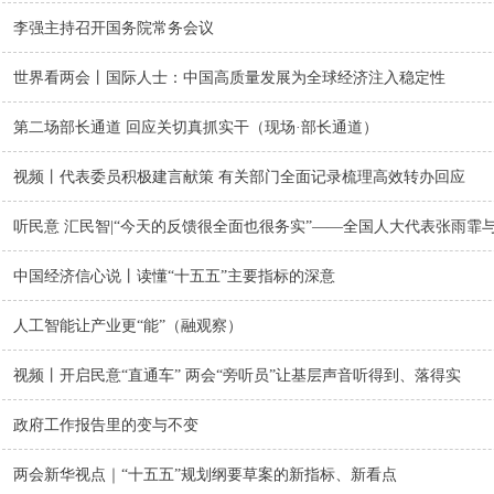
李强主持召开国务院常务会议
世界看两会丨国际人士：中国高质量发展为全球经济注入稳定性
第二场部长通道 回应关切真抓实干（现场·部长通道）
视频丨代表委员积极建言献策 有关部门全面记录梳理高效转办回应
听民意 汇民智|“今天的反馈很全面也很务实”——全国人大代表张雨霏与国
中国经济信心说丨读懂“十五五”主要指标的深意
人工智能让产业更“能”（融观察）
视频丨开启民意“直通车” 两会“旁听员”让基层声音听得到、落得实
政府工作报告里的变与不变
两会新华视点｜“十五五”规划纲要草案的新指标、新看点