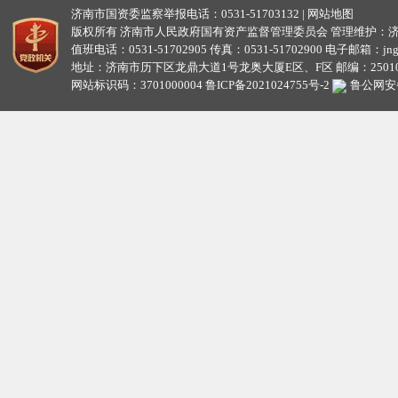
济南市国资委监察举报电话：0531-51703132 |
网站地图
版权所有 济南市人民政府国有资产监督管理委员会 管理维护：
值班电话：0531-51702905 传真：0531-51702900 电子邮箱：jngzw
地址：济南市历下区龙鼎大道1号龙奥大厦E区、F区 邮编：25010
网站标识码：3701000004
鲁ICP备2021024755号-2
鲁公网安备3