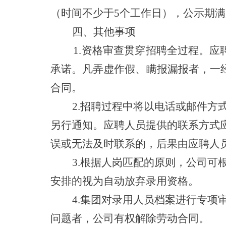
（时间不少于
5个工作日），公示期
四、其他事项
1.
资格审查贯穿招聘全过程。
应
承诺
。
凡弄虚作假
、
瞒报漏报
者，一
合同。
2
.
招聘过程中
将以电话或邮件方
另行通知。应聘人员提供的联系方式
误或无法及时联系的，后果由应聘人
3
.根据
人岗匹配的原则，公司
可
安排
的
视为自动放弃
录用
资格。
4.集团对录用人员档案进行专项
问题者，公司有权解除劳动合同。