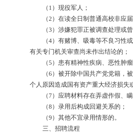
（
1）现役军人；
（
2）在读全日制普通高校非应
（
3）涉嫌犯罪正被调查处理或
（
4）有赌博、吸毒等不良习性
有关专门机关审查尚未作出结论的；
（
5）患有精神性疾病、恶性肿
（
6）被开除中国共产党党籍，
个人原因造成国有资产重大经济损失
（
7）应聘材料存在弄虚作假、
（
8）录用后构成回避关系的；
（
9）其他不宜录用情形的。
三、招聘流程