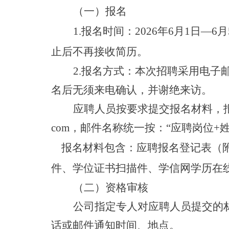
（一）报名
1.报名时间：
2026
年
6
月
1
日
—
6
月
止后不再接收简历
。
2.报名方式：本次招聘采用电子
名后无须来电确认，并谢绝来访。
应聘人员
按要求提交报名材料，
com，
邮件名称统一
按：
“
应聘岗位
+
报名材料包含：应聘报名登记表（
件、学位证书扫描件、学信网学历在
（二）资格审核
公司指定专人对应聘人员提交的
话或邮件通知时间、地点。