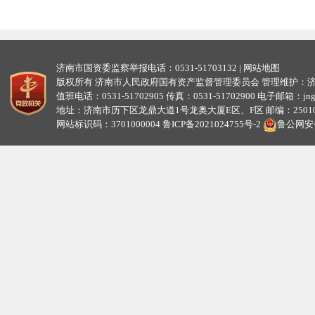
济南市国资委监察举报电话：0531-51703132 |
网站地图
版权所有 济南市人民政府国有资产监督管理委员会 管理维护：
值班电话：0531-51702905 传真：0531-51702900 电子邮箱：jngzw
地址：济南市历下区龙鼎大道1号龙奥大厦E区、F区 邮编：25010
网站标识码：3701000004
鲁ICP备2021024755号-2
鲁公网安备3