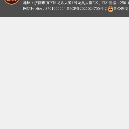
地址：济南市历下区龙鼎大道1号龙奥大厦E区、F区 邮编：25010
网站标识码：3701000004
鲁ICP备2021024755号-2
鲁公网安备3