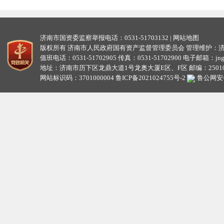
济南市国资委监察举报电话：0531-51703132 |
网站地图
版权所有 济南市人民政府国有资产监督管理委员会 管理维护：
值班电话：0531-51702905 传真：0531-51702900 电子邮箱：jngzw
地址：济南市历下区龙鼎大道1号龙奥大厦E区、F区 邮编：25010
网站标识码：3701000004
鲁ICP备2021024755号-2
鲁公网安备3